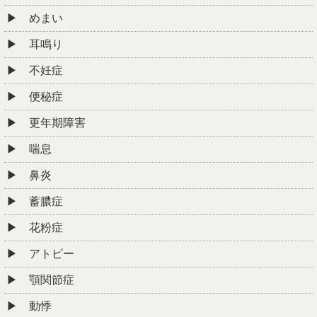
めまい
耳鳴り
不妊症
便秘症
更年期障害
喘息
鼻炎
蓄膿症
花粉症
アトピー
顎関節症
動悸